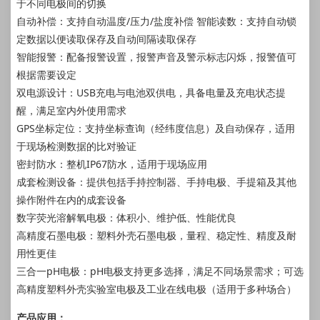
于不同电极间的切换
自动补偿：支持自动温度/压力/盐度补偿 智能读数：支持自动锁
定数据以便读取保存及自动间隔读取保存
智能报警：配备报警设置，报警声音及警示标志闪烁，报警值可
根据需要设定
双电源设计：USB充电与电池双供电，具备电量及充电状态提
醒，满足室内外使用需求
GPS坐标定位：支持坐标查询（经纬度信息）及自动保存，适用
于现场检测数据的比对验证
密封防水：整机IP67防水，适用于现场应用
成套检测设备：提供包括手持控制器、手持电极、手提箱及其他
操作附件在内的成套设备
数字荧光溶解氧电极：体积小、维护低、性能优良
高精度石墨电极：塑料外壳石墨电极，量程、稳定性、精度及耐
用性更佳
三合一pH电极：pH电极支持更多选择，满足不同场景需求；可选
高精度塑料外壳实验室电极及工业在线电极（适用于多种场合）
产品应用：