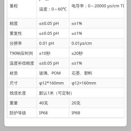
量程
电导率：0～20000 μs/cm TDS
温度：0～60℃
精度
≤±0.05 pH
≤±1%
重复性
≤±0.05 pH
≤±1%
分辨率
0.01 pH
0.01μs/cm
T90响应时间
≤10秒
≤20秒
温度补偿精度
≤±0.05 pH
≤±1%
材质
玻璃、POM
石墨、塑料
尺寸
φ12*160mm
φ12×160mm
线缆长度
默认1米（可定制）
重量
40克
20克
防护等级
IP68
IP68