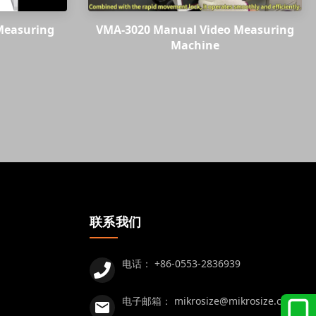
Measuring
VMA-3020 Manual Video Measuring
Machine
联系我们
电话：
+86-0553-2836939
电子邮箱：
mikrosize@mikrosize.com