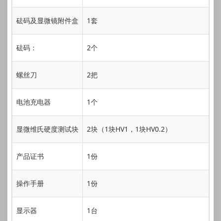
砝码及显微镜附件盒
1套
砝码：
2个
螺丝刀
2把
电池充电器
1个
显微维氏硬度测试块
2块（1块HV1，1块HV0.2）
产品证书
1份
操作手册
1份
显示器
1台