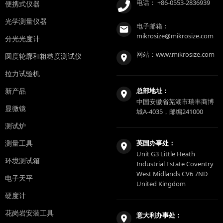
电话：
+86-0553-2836939
便携式仪器
光学测量仪器
电子邮箱：
mikrosize@mikrosize.com
分光光度计
网站：
www.mikrosize.com
圆度轮廓和粗糙度测试仪
拉力试验机
新产品
总部地址：
中国安徽省芜湖市瑞丰商博
显微镜
城A-4035，邮编241000
测试炉
测量工具
英国办事处：
Unit G3 Little Heath
环境测试箱
Industrial Estate Coventry
West Midlands CV6 7ND
电子天平
United Kingdom
硬度计
花岗岩安装工具
意大利办事处：