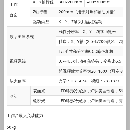
X、Y轴行程
300x200mm
400x300mm
工作
Z轴行程
200mm（用于对焦和辅助测量）
台面
驱动类型
X、Y、Z轴采用丝杠驱动
线性分辨率：X、Y、Z轴0.5微米
数字测量系统
精度：X、Y轴≤(2.5+L/200)微米，Z轴≤(4
1/2英寸高分辨率CCD彩色相机
视频系统
0.7~4.5X电动变焦镜头，变焦比6.5:1
总视频放大倍率为20~180X（可定制）
放大倍率
光学：0.7~4.5X，视频：28~182X
表面光
LED环形冷光源，灯珠美国制造，5环
照明
轮廓光
LED环形冷光源，灯珠美国制造，亮度2
工作台最大负载能力
50kg