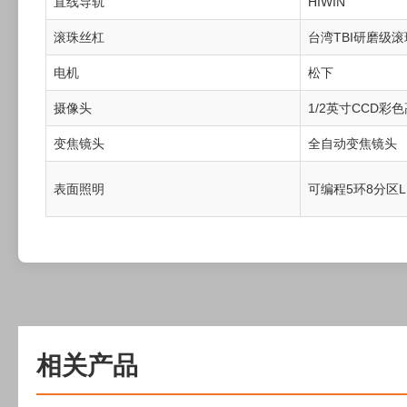
直线导轨
HIWIN
滚珠丝杠
台湾TBI研磨级
电机
松下
摄像头
1/2英寸CCD彩
变焦镜头
全自动变焦镜头
表面照明
可编程5环8分区
相关产品