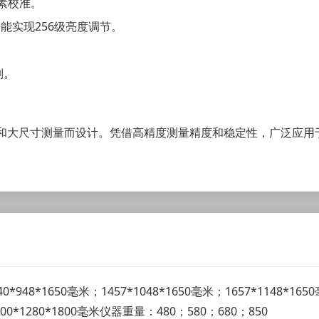
素校准。
智能实现256级亮度调节。
制。
和大尺寸测量而设计。凭借高精度测量精度和稳定性，广泛应用
948*1650毫米；1457*1048*1650毫米；1657*1148*1
900*1280*1800毫米仪器重量：480；580；680；850