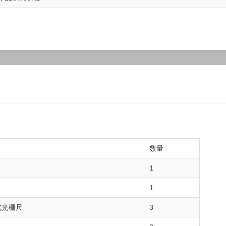
数量
1
1
式光栅尺
3