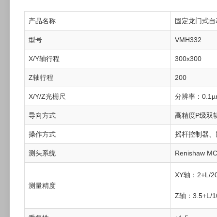
产品名称
固定龙门式自
型号
VMH332
X/Y轴行程
300x300
Z轴行程
200
X/Y/Z光栅尺
分辨率：0.1µ
导向方式
高精度P级双
操作方式
摇杆控制器、
测头系统
Renishaw
XY轴：2+L/20
测量精度
Z轴：3.5+L/1