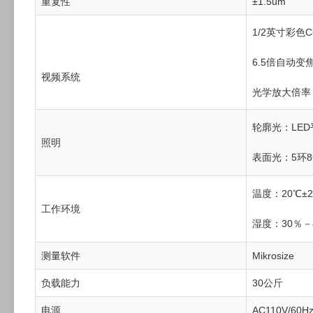
重复性
±1.5um
1/2英寸彩色
6.5倍自动变
视频系统
光学放大倍率：
轮廓光：LE
照明
表面光：5环8
温度：20℃±
工作环境
湿度：30％－8
测量软件
Mikrosize
负载能力
30公斤
电源
AC110V/60Hz