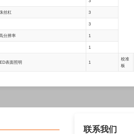
3
滚珠丝杠
3
3
色高分辨率
1
1
校准
LED表面照明
1
板
联系我们