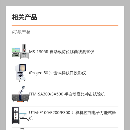
单孔夹具
1
单销保持力夹具
1
相关产品
阻抗测试系统
1
同类产品
电源线
3
数据线
3
MS-1305R 自动载荷位移曲线测试仪
iProjec-50 冲击试样缺口投影仪
ITM-SA300/SA500 半自动夏比冲击试验机
UTM-E100/E200/E300 计算机控制电子万能试验
机