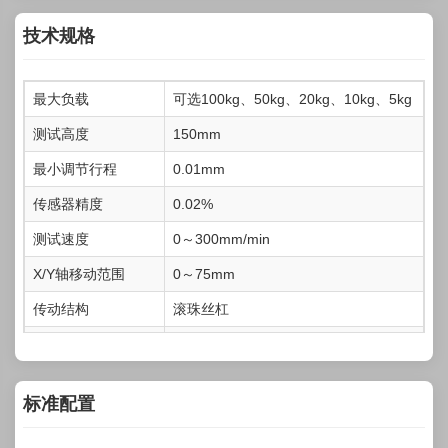
技术规格
最大负载
可选100kg、50kg、20kg、10kg、5kg
测试高度
150mm
最小调节行程
0.01mm
传感器精度
0.02%
测试速度
0～300mm/min
X/Y轴移动范围
0～75mm
传动结构
滚珠丝杠
驱动电机
伺服电机（日本松下制造）
机器尺寸
400mm*300mm*1050mm（宽*深*高）
标准配置
净重
65Kg