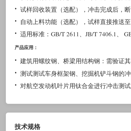
试样回收装置（选配），冲击完成后，断
自动上料功能（选配），试样直接推送至
适用标准：
GB/T 2611
、
JB/T 7406.1
、
GB
产品应用：
建筑用螺纹钢、桥梁用结构钢：需验证其
测试测试车身框架钢、挖掘机铲斗钢的冲
对
航空发动机叶片用钛合金
进行
冲击测试
技术规格