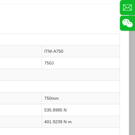
ITM-A750
750J
750mm
535.8985 N
401.9239 N·m