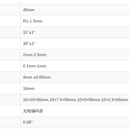
40mm
R1-1.5mm
11°±1°
30°±1°
2mm-2.5mm
0.1mm-1mm
4mm ±0.05mm
16mm
10×10×55mm,10×7.5×55mm,10×5×55mm,10×2.5×55mm
光电编码器
0.06°