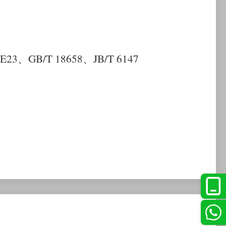
E23
、
GB/T 18658
、
JB/T 6147