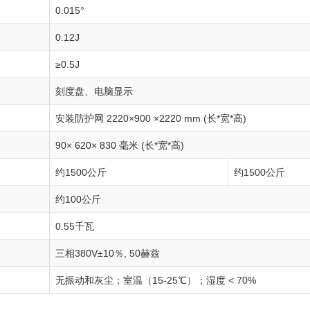
0.015°
0.12J
≥0.5J
刻度盘、电脑显示
安装防护网 2220×900 ×2220 mm (长*宽*高)
90× 620× 830 毫米 (长*宽*高)
约1500公斤
约1500公斤
约100公斤
0.55千瓦
三相380V±10％, 50赫兹
无振动和灰尘；室温（15-25℃）；湿度 < 70%