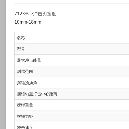
7123%">
冲击刃宽度
10mm-18mm
名称
型号
最大冲击能量
测试范围
摆锤预扬角
摆锤轴至打击中心距离
摆锤重量
摆锤力矩
冲击速度