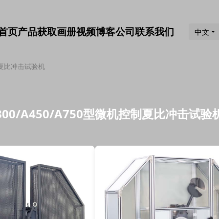
首页
产品
获取画册
视频
博客
公司
联系我们
中文
控制夏比冲击试验机
A300/A450/A750型微机控制夏比冲击试验