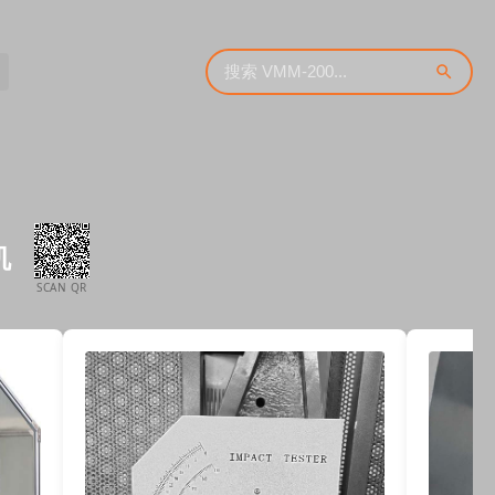
机
SCAN QR