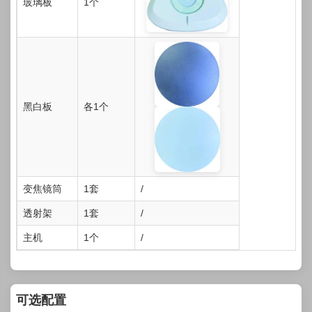
玻璃板
1个
黑白板
各1个
变焦镜筒
1套
/
透射架
1套
/
主机
1个
/
可选配置