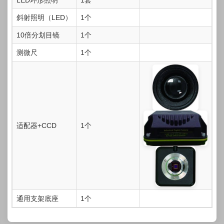
LED环形照明
1套
斜射照明（LED）
1个
10倍分划目镜
1个
测微尺
1个
适配器+CCD
1个
通用支架底座
1个