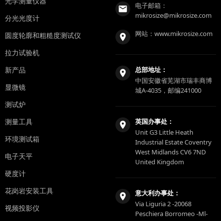
光学测量仪器
电子邮箱：
mikrosize@mikrosize.com
分光光度计
网站：
www.mikrosize.com
圆度轮廓和粗糙度测试仪
拉力试验机
新产品
总部地址：
中国安徽省芜湖市瑞丰商博
显微镜
城A-4035，邮编241000
测试炉
测量工具
英国办事处：
Unit G3 Little Heath
环境测试箱
Industrial Estate Coventry
West Midlands CV6 7ND
电子天平
United Kingdom
硬度计
花岗岩安装工具
意大利办事处：
Via Liguria 2 -20068
视频投影仪
Peschiera Borromeo -Ml-