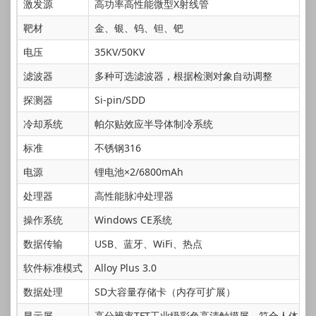
激发源
高功率高性能微型X射线管
靶材
金、银、钨、钽、钯
电压
35KV/50KV
滤波器
多种可选滤波器，根据检测对象自动调整
探测器
Si-pin/SDD
冷却系统
帕尔贴效应半导体制冷系统
标准
不锈钢316
电源
锂电池×2/6800mAh
处理器
高性能脉冲处理器
操作系统
Windows CE系统
数据传输
USB、蓝牙、WiFi、热点
软件标准模式
Alloy Plus 3.0
数据处理
SD大容量存储卡（内存可扩展）
显示屏
高分辨率TFT工业级彩色高清触摸屏，符合人体工