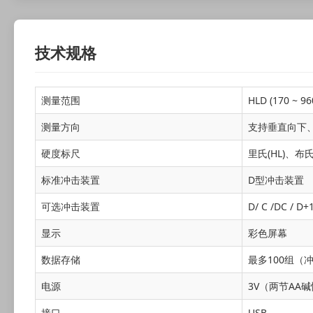
技术规格
测量范围
HLD (170 ~ 96
测量方向
支持垂直向下
硬度标尺
里氏(HL)、布氏
标准冲击装置
D型冲击装置
可选冲击装置
D/ C /DC / D+1
显示
彩色屏幕
数据存储
最多100组（冲
电源
3V（两节AA
接口
USB