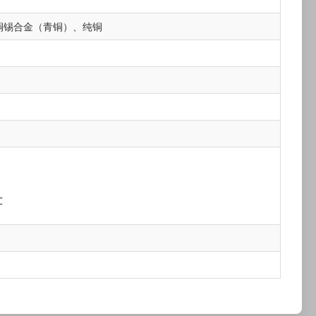
铜锡合金（青铜）、纯铜
℃