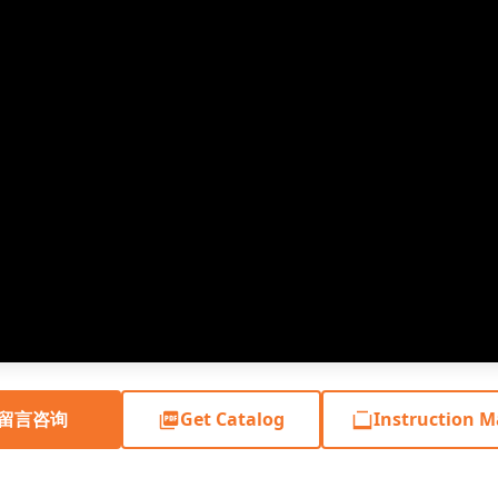
留言咨询
Get Catalog
Instruction 