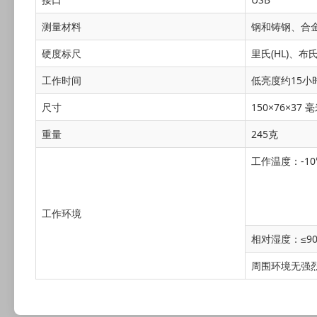
测量材料
钢和铸钢、合
硬度标尺
里氏(HL)、布氏
工作时间
低亮度约15小
尺寸
150×76×37 
重量
245克
工作温度：-10℃
工作环境
相对湿度：≤9
周围环境无强