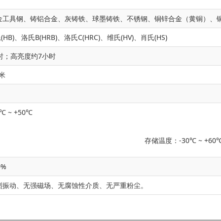
金工具钢、铸铝合金、灰铸铁、球墨铸铁、不锈钢、铜锌合金（黄铜）、
(HB)、洛氏B(HRB)、洛氏C(HRC)、维氏(HV)、肖氏(HS)
时；高亮度约7小时
毫米
 ~ +50℃
存储温度：-30℃ ~ +60
0%
烈振动、无强磁场、无腐蚀性介质、无严重粉尘。