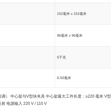
152毫米 x 152毫米
96毫米 x 96毫米
5千克
0-50毫米
粗调）
中心架与V型块夹具
中心架最大工件长度：≥220 毫米
V
反射
电源输入
220 V / 110 V