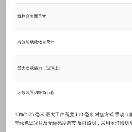
载物台表面尺寸
有效玻璃载物台尺寸
最大负载能力（玻璃上）
读数装置测微筒行程
13%">
25 毫米
最大工件高度
110 毫米
对焦方式
手动（
带绿色滤光片及无级亮度调节
反射照明，采用单灯倾斜