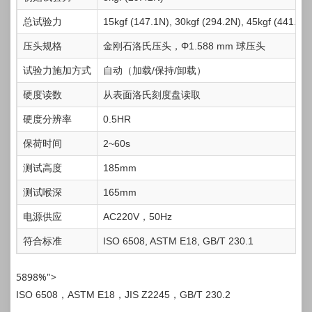
总试验力
15kgf (147.1N), 30kgf (294.2N), 45kgf (441.3N
压头规格
金刚石洛氏压头，Φ1.588 mm 球压头
试验力施加方式
自动（加载/保持/卸载）
硬度读数
从表面洛氏刻度盘读取
硬度分辨率
0.5HR
保荷时间
2~60s
测试高度
185mm
测试喉深
165mm
电源供应
AC220V，50Hz
符合标准
ISO 6508, ASTM E18, GB/T 230.1
5898%">
ISO 6508，ASTM E18，JIS Z2245，GB/T 230.2