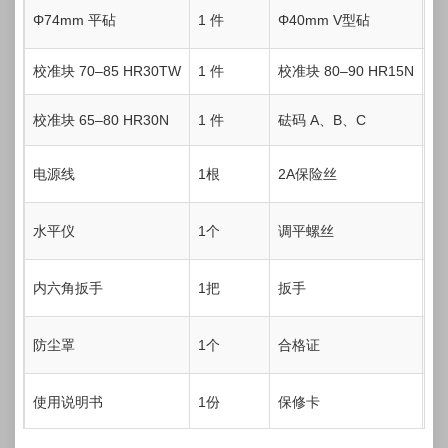
Φ74mm 平砧
1 件
Φ40mm V型砧
1
校准块 70–85 HR30TW
1 件
校准块 80–90 HR15N
1
校准块 65–80 HR30N
1 件
砝码 A、B、C
各
电源线
1根
2A保险丝
2
水平仪
1个
调平螺丝
4
内六角扳手
1把
扳手
1
防尘罩
1个
合格证
1
使用说明书
1份
保修卡
1