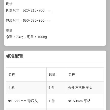
尺寸
机器尺寸：520×215×700mm，
包装尺寸：650×370×950mm
重量
净重：73kg，毛重：100kg
标准配置
名称
数量
名称
数
主机
1 件
金刚石洛氏压头
1
Φ1.588 mm 球压头
1 件
Φ150mm 平砧
1