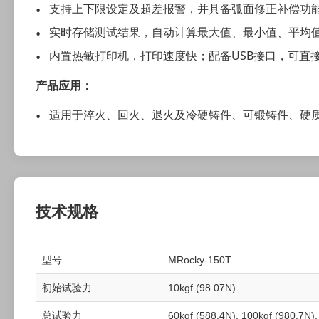
支持上下限设定及超差报警，并具备弧面修正补偿功
实时存储测试结果，自动计算最大值、最小值、平均
内置热敏打印机，打印速度快；配备USB接口，可直
产品应用：
适用于淬火、回火、退火及冷硬铸件、可锻铸件、硬
技术规格
型号
MRocky-150T
初始试验力
10kgf (98.07N)
总试验力
60kgf (588.4N), 100kgf (980.7N)