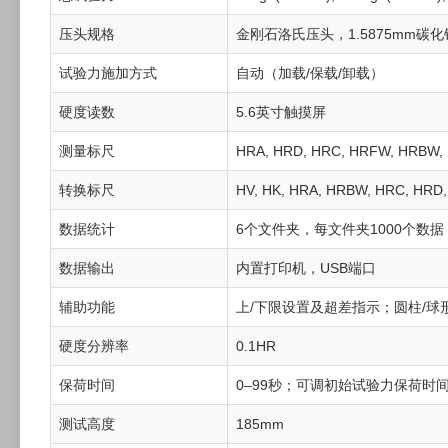
压头规格
金刚石洛氏压头，
1.5875mm碳
试验力施加方式
自动（加载/保载/卸载）
硬度读数
5.6英寸触摸屏
测量标尺
HRA, HRD, HRC, HRFW, HRBW,
转换标尺
HV, HK, HRA, HRBW, HRC, H
数据统计
6个文件夹，每文件夹1000个
数据输出
内置打印机，USB端口
辅助功能
上/下限设置及超差指示；圆柱/球
硬度分辨率
0.1HR
保荷时间
0–99秒；可调初始试验力保荷
测试高度
185mm