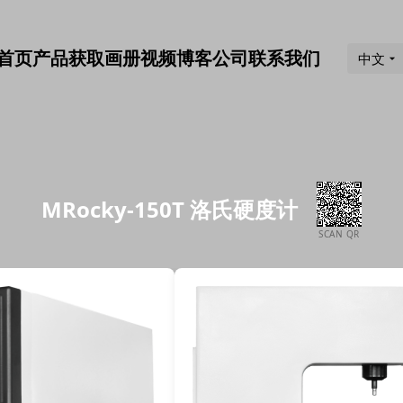
首页
产品
获取画册
视频
博客
公司
联系我们
中文
MRocky-150T 洛氏硬度计
SCAN QR