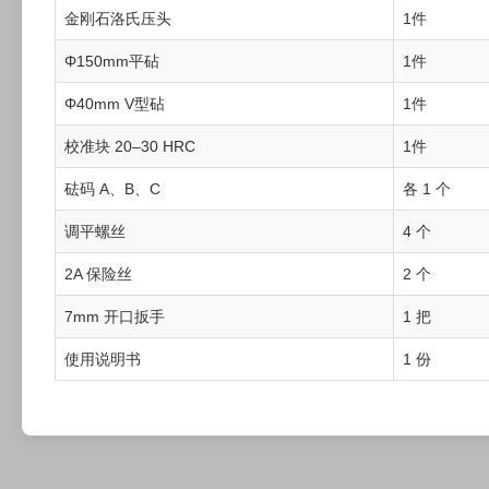
金刚石洛氏压头
1件
Φ150mm平砧
1件
Φ40mm V型砧
1件
校准块 20–30 HRC
1件
砝码 A、B、C
各 1 个
调平螺丝
4 个
2A 保险丝
2 个
7mm 开口扳手
1 把
使用说明书
1 份