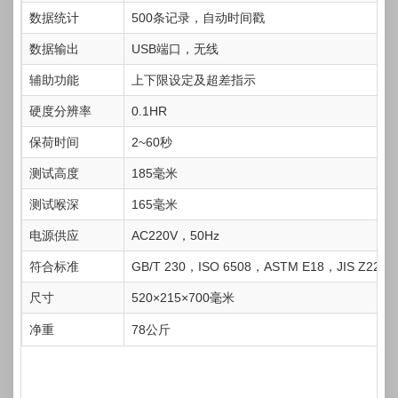
数据统计
500条记录，自动时间戳
数据输出
USB端口，无线
辅助功能
上下限设定及超差指示
硬度分辨率
0.1HR
保荷时间
2~60秒
测试高度
185毫米
测试喉深
165毫米
电源供应
AC220V，50Hz
符合标准
GB/T 230，ISO 6508，ASTM E18，JIS Z2245
尺寸
520×215×700毫米
净重
78公斤