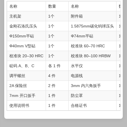
名称
数量
名称
数量
主机架
1个
附件箱
1个
金刚石洛氏压头
1个
1.5875mm碳化钨球压头
1个
Φ150mm平砧
1个
Φ74mm平砧
1个
Φ40mm V型砧
1个
校准块 60–70 HRC
1个
校准块 20–30 HRC
1个
校准块 80–100 HRBW
1 件
砝码 A、B、C
各 1 件
水平仪
1 件
调平螺丝
4 件
电源线
1 件
2A 保险丝
2 件
3mm 内六角扳手
1 件
7mm 开口扳手
1 件
防尘罩
1 件
使用说明书
1 件
合格证书
1 件