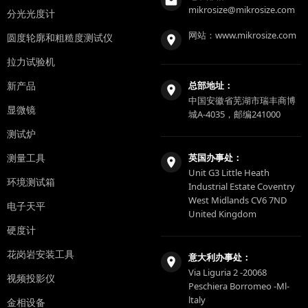
mikrosize@mikrosize.com
分光光度计
网站：
www.mikrosize.com
圆度轮廓和粗糙度测试仪
拉力试验机
新产品
总部地址：
中国安徽省芜湖市瑞丰商博
显微镜
城A-4035，邮编241000
测试炉
测量工具
英国办事处：
Unit G3 Little Heath
环境测试箱
Industrial Estate Coventry
West Midlands CV6 7ND
电子天平
United Kingdom
硬度计
花岗岩安装工具
意大利办事处：
Via Liguria 2 -20068
视频投影仪
Peschiera Borromeo -Ml-
ltaly
金相设备