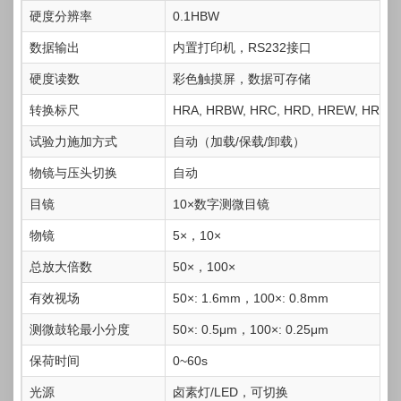
硬度分辨率
0.1HBW
数据输出
内置打印机，RS232接口
硬度读数
彩色触摸屏，数据可存储
转换标尺
HRA, HRBW, HRC, HRD, HREW, HRFW,
试验力施加方式
自动（加载/保载/卸载）
物镜与压头切换
自动
目镜
10×数字测微目镜
物镜
5×，10×
总放大倍数
50×，100×
有效视场
50×: 1.6mm，100×: 0.8mm
测微鼓轮最小分度
50×: 0.5μm，100×: 0.25μm
保荷时间
0~60s
光源
卤素灯/LED，可切换