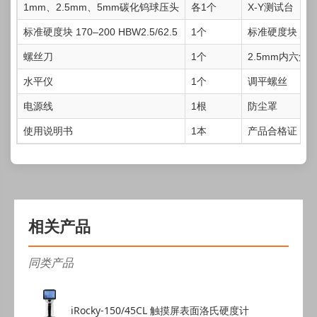
1mm、2.5mm、5mm碳化钨球压头
各1个
X-Y测试台
标准硬度块 170–200 HBW2.5/62.5
1个
标准硬度块 90–1
螺丝刀
1个
2.5mm内六角
水平仪
1个
调平螺丝
电源线
1根
防尘罩
使用说明书
1本
产品合格证
相关产品
同类产品
iRocky-150/45CL 触摸屏表面洛氏硬度计