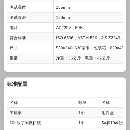
测试高度
185mm
测试喉深
130mm
电源
AC220V，50Hz
符合标准
ISO 6506，ASTM E10，JIS Z2243，GB/
尺寸
530×240×630毫米，包装箱：620×450×
重量
净重：35公斤，毛重：47公斤
标准配置
名称
数量
名称
主机架
1个
附件盒
10×数字测微目镜
1个
5×和10×物镜