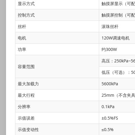
显示方式
触摸屏显示（可
控制方式
触摸屏控制（可
丝杆
滚珠丝杆
电机
120W调速电机
功率
约300W
高压：250kPa~56
容量范围
低压（可选）：50K
最大加载力
5600kPa
最大行程
25mm（不含夹
分辨率
0.1kPa
示值误差
±0.5%FS
示值变动性
≤0.5%