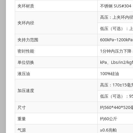
夹环材质
不锈钢 SUS#304
高压：上夹环内径Φ3
夹环内径
低压（可选）：上夹环
夹持力范围
600kPa~1200kPa
密封性能
1分钟内压力下降 
单位切换
kPa、Lbs/in2/kg
液压油
100%硅油
高压：170±15毫
加压速度
低压（可选）：95
尺寸
约560*440*5
重量
约60公斤
气源
≥0.6兆帕