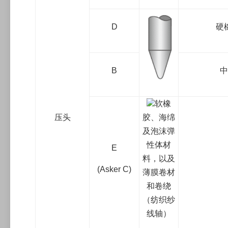
D
硬
B
中
软橡
压头
胶、海绵
及泡沫弹
性体材
E
料，以及
(Asker C)
薄膜卷材
和卷绕
（纺织纱
线轴）