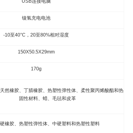
USB连接电脑
镍氢充电电池
-10至40°C，20至80%相对湿度
150X50.5X29mm
170g
天然橡胶、丁腈橡胶、热塑性弹性体、柔性聚丙烯酸酯和热
固性材料、蜡、毛毡和皮革
硬橡胶、热塑性弹性体、中硬塑料和热塑性塑料