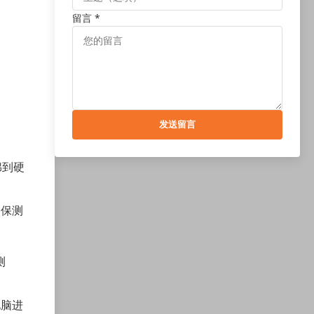
留言 *
发送留言
绵到硬
，确保测
测
电脑进